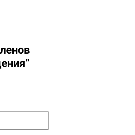
членов
ения”