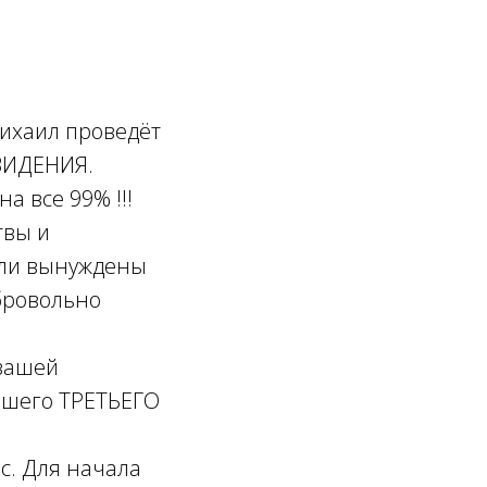
ихаил проведёт
ВИДЕНИЯ.
а все 99% !!!
твы и
ыли вынуждены
бровольно
 вашей
ашего ТРЕТЬЕГО
ас. Для начала