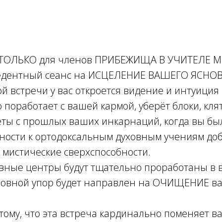
е ТОЛЬКО для членов ПРИБЕЖИЩА В УЧИТЕЛЕ М
цедентный сеанс на ИСЦЕЛЕНИЕ ВАШЕГО ЯСНО
ой встречи у вас откроется видение и интуиция н
 поработает с вашей кармой, уберёт блоки, кля
еты с прошлых ваших инкарнаций, когда вы б
ности к ортодоксальным духовным учениям до
е мистические сверхспособности.
вные центры будут тщательно проработаны в
сновной упор будет направлен на ОЧИЩЕНИЕ в
тому, что эта встреча кардинально поменяет в