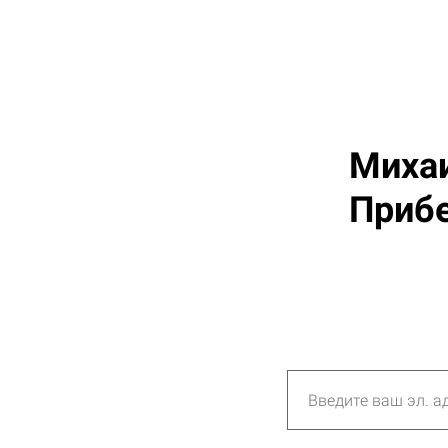
Михаи
Приб