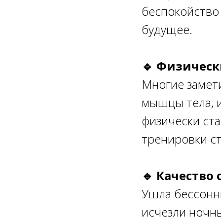
беспокойство
будущее.
🔹 Физичес
Многие замет
мышцы тела, и
физически ста
тренировки ст
🔹 Качество 
Ушла бессонни
исчезли ночн