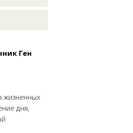
чник Ген
в жизненных
ение дня,
ый