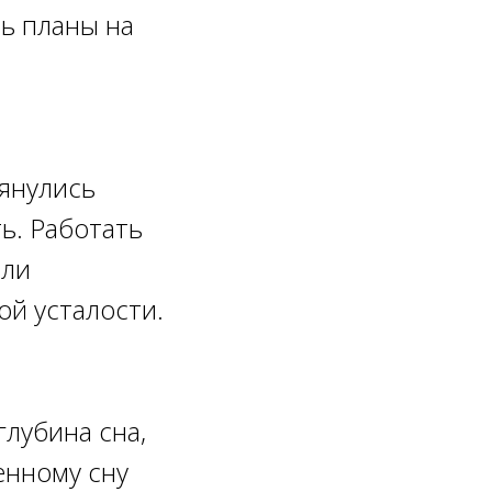
ь планы на
янулись
ь. Работать
или
ой усталости.
лубина сна,
енному сну