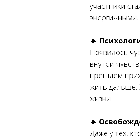
участники ста
энергичными.
🔹 Психолог
Появилось чув
внутри чувств
прошлом прих
жить дальше.
жизни.
🔹 Освобожд
Даже у тех, к