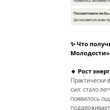
✨ Что получ
Молодости»
🔹 Рост энер
Практически 
сил: стало ле
появилось ощ
поддерживает 