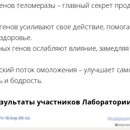
енов теломеразы – главный секрет про
генов усиливают свое действие, помога
 здоровье.
ных генов ослабляют влияние, замедля
ский поток омоложения – улучшает сам
ь и бодрость.
зультаты участников Лаборатории