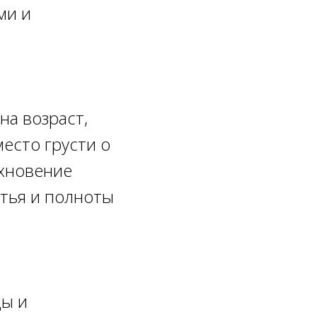
ми и
на возраст,
место грусти о
охновение
тья и полноты
ды и