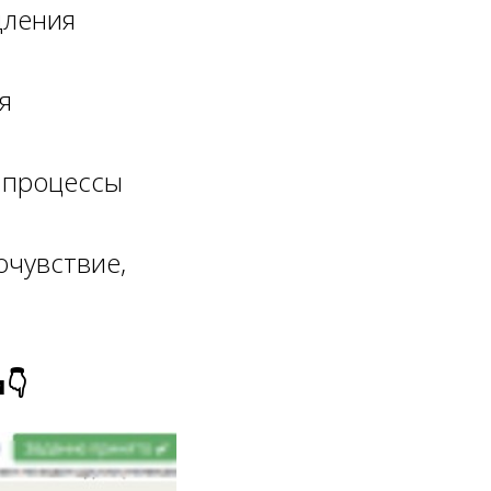
дления
я
я процессы
очувствие,
👇