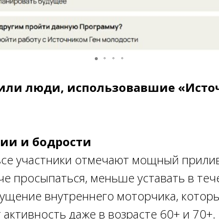
или люди, использовавшие «Исто
гии и бодрости
все участники отмечают мощный прили
гче просыпаться, меньше уставать в теч
ущение внутреннего моторчика, котор
активность даже в возрасте 60+ и 70+.