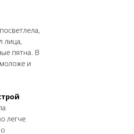
посветлела,
 лица,
ые пятна. В
 моложе и
строй
ла
ло легче
ло