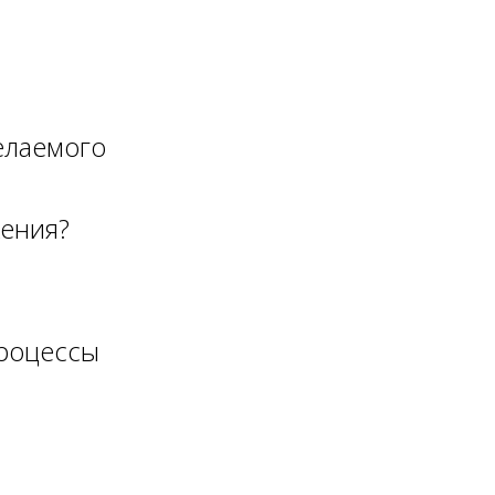
елаемого
жения?
процессы